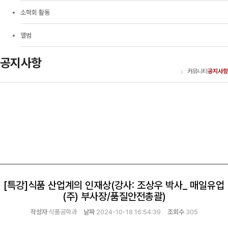
소학회 활동
앨범
공지사항
커뮤니티
공지사항
[특강]식품 산업계의 인재상(강사: 조상우 박사_ 매일유업
(주) 부사장/품질안전총괄)
작성자
식품공학과
날짜
2024-10-18 16:54:39
조회수
305